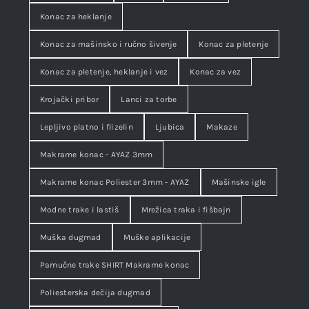
Konac za heklanje
Konac za mašinsko i ručno šivenje
Konac za pletenje
Konac za pletenje, heklanje i vez
Konac za vez
Krojački pribor
Lanci za torbe
Lepljivo platno i flizelin
Ljubica
Makaze
Makrame konac - AYAZ 3mm
Makrame konac Poliester 3mm - AYAZ
Mašinske igle
Modne trake i lastiš
Mrežica traka i fišbajn
Muška dugmad
Muške aplikacije
Pamučne trake SHIRT Makrame konac
Poliesterska dečija dugmad