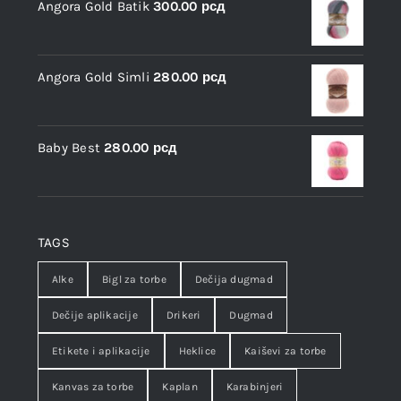
Angora Gold Batik
300.00
рсд
Angora Gold Simli
280.00
рсд
Baby Best
280.00
рсд
TAGS
Alke
Bigl za torbe
Dečija dugmad
Dečije aplikacije
Drikeri
Dugmad
Etikete i aplikacije
Heklice
Kaiševi za torbe
Kanvas za torbe
Kaplan
Karabinjeri