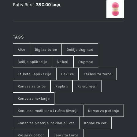
Baby Best
280.00
рсд
TAGS
Alke
Bigl za torbe
Dečija dugmad
Dečije aplikacije
Drikeri
Dugmad
Etikete i aplikacije
Heklice
Kaiševi za torbe
Kanvas za torbe
Kaplan
Karabinjeri
Konac za heklanje
Konac za mašinsko i ručno šivenje
Konac za pletenje
Konac za pletenje, heklanje i vez
Konac za vez
Krojački pribor
Lanci za torbe