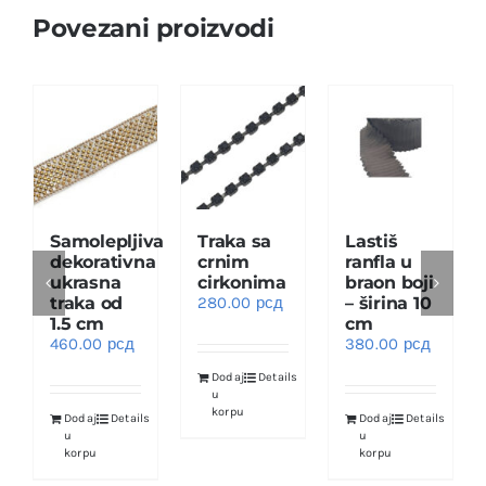
Povezani proizvodi
Samolepljiva
Traka sa
Lastiš
dekorativna
crnim
ranfla u
ukrasna
cirkonima
braon boji
traka od
280.00
рсд
– širina 10
1.5 cm
cm
460.00
рсд
380.00
рсд
Dodaj
Details
u
korpu
Dodaj
Details
Dodaj
Details
u
u
korpu
korpu