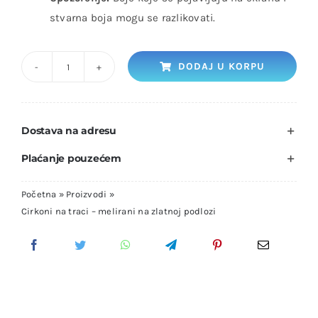
stvarna boja mogu se razlikovati.
DODAJ U KORPU
Cirkoni
na
traci
Dostava na adresu
-
melirani
Plaćanje pouzećem
na
zlatnoj
Početna
»
Proizvodi
»
Cirkoni na traci – melirani na zlatnoj podlozi
podlozi
količina