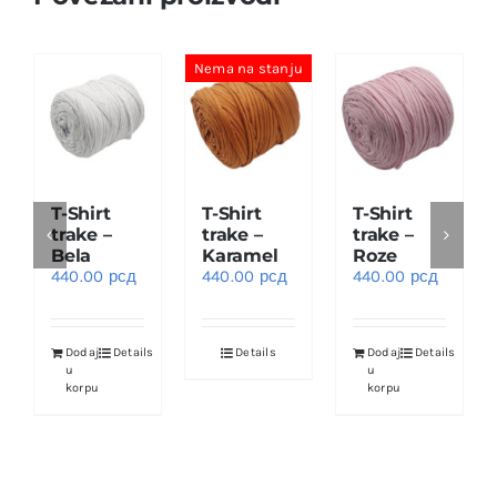
Nema na stanju
T-Shirt
T-Shirt
T-Shirt
trake –
trake –
trake –
Bela
Karamel
Roze
440.00
рсд
440.00
рсд
440.00
рсд
Dodaj
Details
Details
Dodaj
Details
u
u
korpu
korpu