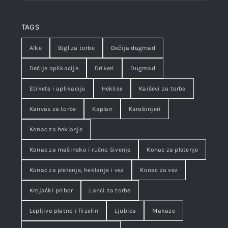
TAGS
Alke
Bigl za torbe
Dečija dugmad
Dečije aplikacije
Drikeri
Dugmad
Etikete i aplikacije
Heklice
Kaiševi za torbe
Kanvas za torbe
Kaplan
Karabinjeri
Konac za heklanje
Konac za mašinsko i ručno šivenje
Konac za pletenje
Konac za pletenje, heklanje i vez
Konac za vez
Krojački pribor
Lanci za torbe
Lepljivo platno i flizelin
Ljubica
Makaze