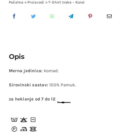
Početna
»
Proizvodi
»
T-Shirt trake – Koral
Opis
Merna jedinica:
komad.
Sirovinski sastav:
100% Pamuk.
za heklanje od 7 do 12