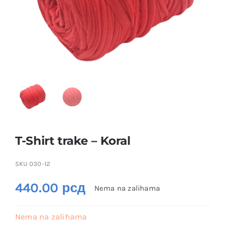
T-Shirt trake – Koral
SKU
030-12
440.00
рсд
Nema na zalihama
Nema na zalihama