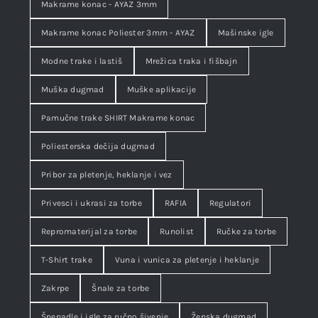
Makrame konac - AYAZ 3mm
Makrame konac Poliester 3mm - AYAZ
Mašinske igle
Modne trake i lastiš
Mrežica traka i fišbajn
Muška dugmad
Muške aplikacije
Pamučne trake SHIRT Makrame konac
Poliesterska dečija dugmad
Pribor za pletenje, heklanje i vez
Privesci i ukrasi za torbe
RAFIA
Regulatori
Repromaterijal za torbe
Runolist
Ručke za torbe
T-Shirt trake
Vuna i vunica za pletenje i heklanje
Zakrpe
Šnale za torbe
Špenadle i igle za ručno šivenje
Ženska dugmad