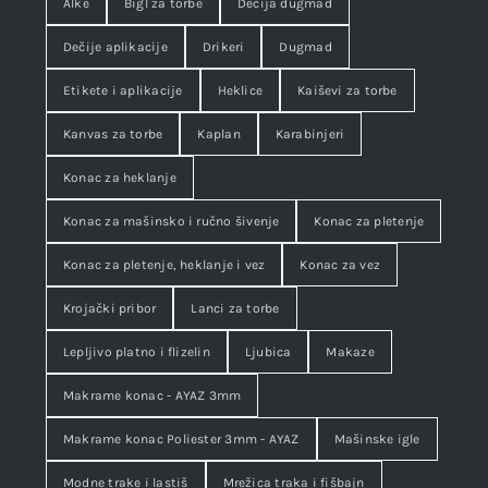
Alke
Bigl za torbe
Dečija dugmad
Dečije aplikacije
Drikeri
Dugmad
Etikete i aplikacije
Heklice
Kaiševi za torbe
Kanvas za torbe
Kaplan
Karabinjeri
Konac za heklanje
Konac za mašinsko i ručno šivenje
Konac za pletenje
Konac za pletenje, heklanje i vez
Konac za vez
Krojački pribor
Lanci za torbe
Lepljivo platno i flizelin
Ljubica
Makaze
Makrame konac - AYAZ 3mm
Makrame konac Poliester 3mm - AYAZ
Mašinske igle
Modne trake i lastiš
Mrežica traka i fišbajn