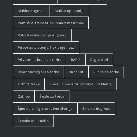
Muška dugmad
Muške aplikacije
Pamučne trake SHIRT Makrame konac
Poliesterska dečija dugmad
Pribor za pletenje, heklanje i vez
Privesci i ukrasi za torbe
RAFIA
Regulatori
Repromaterijal za torbe
Runolist
Ručke za torbe
T-Shirt trake
Vuna i vunica za pletenje i heklanje
Zakrpe
Šnale za torbe
Špenadle i igle za ručno šivenje
Ženska dugmad
Ženske aplikacije