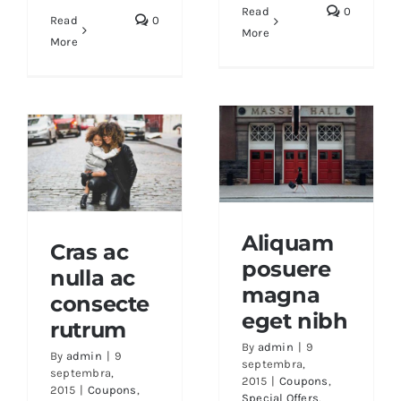
Read
0
Read
0
More
More
Aliquam
Cras ac
posuere
Aliquam posuere
nulla ac
Cras ac nulla ac
magna eget nibh
magna
consecte rutrum
consecte
eget nibh
rutrum
By
admin
|
9
By
admin
|
9
septembra,
septembra,
2015
|
Coupons
,
2015
|
Coupons
,
Special Offers
,