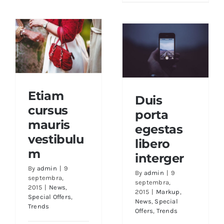
Etiam
Duis
Etiam cursus
cursus
Duis porta
porta
mauris
egestas libero
mauris
vestibulum
egestas
interger
vestibulu
libero
m
interger
By
admin
|
9
By
admin
|
9
septembra,
septembra,
2015
|
News
,
2015
|
Markup
,
Special Offers
,
News
,
Special
Trends
Offers
,
Trends