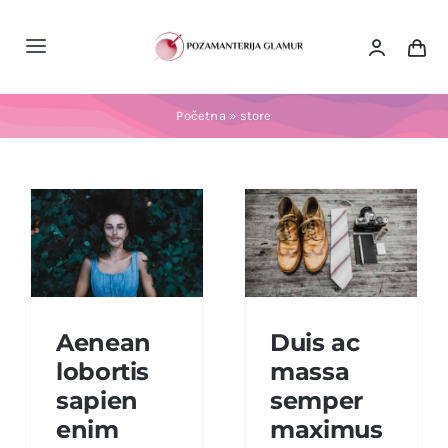
Skip
to
Toggle
content
Navigation
Početna
Početna
»
store
O nama
Proizvodi
Prodavnica
Aenean
Duis ac
Aenean lobortis
lobortis
massa
KONTAKTIRAJTE NAS
Duis ac massa
sapien enim
semper maximus
sapien
semper
viverra
enim
maximus