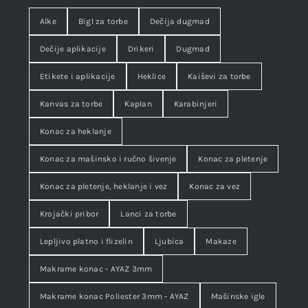
Alke
Bigl za torbe
Dečija dugmad
Dečije aplikacije
Drikeri
Dugmad
Etikete i aplikacije
Heklice
Kaiševi za torbe
Kanvas za torbe
Kaplan
Karabinjeri
Konac za heklanje
Konac za mašinsko i ručno šivenje
Konac za pletenje
Konac za pletenje, heklanje i vez
Konac za vez
Krojački pribor
Lanci za torbe
Lepljivo platno i flizelin
Ljubica
Makaze
Makrame konac - AYAZ 3mm
Makrame konac Poliester 3mm - AYAZ
Mašinske igle