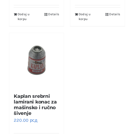
Dodaj u
Details
Dodaj u
Details
korpu
korpu
Kaplan srebrni
lamirani konac za
mašinsko i ručno
šivenje
220.00
рсд