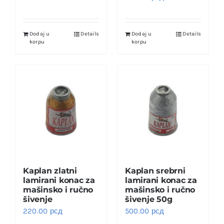
Dodaj u
Details
Dodaj u
Details
korpu
korpu
Kaplan zlatni
Kaplan srebrni
lamirani konac za
lamirani konac za
mašinsko i ručno
mašinsko i ručno
šivenje
šivenje 50g
220.00
рсд
500.00
рсд