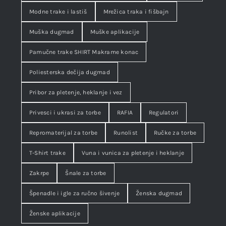
Modne trake i lastiš
Mrežica traka i fišbajn
Muška dugmad
Muške aplikacije
Pamučne trake SHIRT Makrame konac
Poliesterska dečija dugmad
Pribor za pletenje, heklanje i vez
Privesci i ukrasi za torbe
RAFIA
Regulatori
Repromaterijal za torbe
Runolist
Ručke za torbe
T-Shirt trake
Vuna i vunica za pletenje i heklanje
Zakrpe
Šnale za torbe
Špenadle i igle za ručno šivenje
Ženska dugmad
Ženske aplikacije