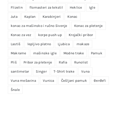
Flizelin
flomasteri za tekstil
Heklice
Igle
Juta
Kaplan
Karabinjeri
Konac
konac za mašinsko i ručno šivenje
Konac za pletenje
Konac za vez
korpe push up
Krojački pribor
Lastiš
lepljivo platno
Ljubica
makaze
Makrame
mašinske igle
Modne trake
Pamuk
Pliš
Pribor za pletenje
Rafia
Runolist
santimetar
Singer
T-Shirt trake
Vuna
Vuna mešavina
Vunica
Češljani pamuk
Đerđefi
Šnale