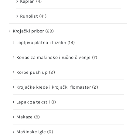
Kaplan
(4)
Runolist
(41)
Krojački pribor
(69)
Lepljivo platno i flizelin
(14)
Konac za mašinsko i ručno šivenje
(7)
Korpe push up
(2)
Krojačke krede i krojački flomaster
(2)
Lepak za tekstil
(1)
Makaze
(8)
Mašinske igle
(6)