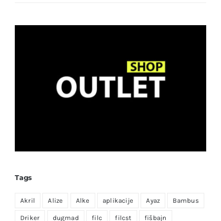
Tags
Akril
Alize
Alke
aplikacije
Ayaz
Bambus
Driker
dugmad
filc
filcst
fišbajn