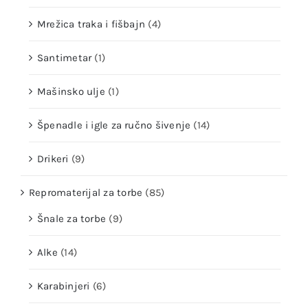
Mrežica traka i fišbajn
(4)
Santimetar
(1)
Mašinsko ulje
(1)
Špenadle i igle za ručno šivenje
(14)
Drikeri
(9)
Repromaterijal za torbe
(85)
Šnale za torbe
(9)
Alke
(14)
Karabinjeri
(6)