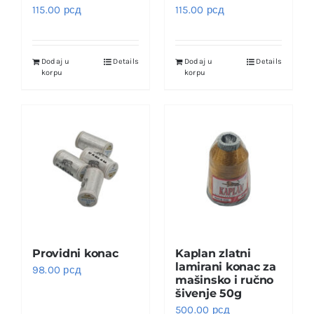
115.00
рсд
115.00
рсд
Dodaj u
Details
Dodaj u
Details
korpu
korpu
Providni konac
Kaplan zlatni
lamirani konac za
98.00
рсд
mašinsko i ručno
šivenje 50g
500.00
рсд