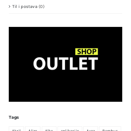
Til i postava
(0)
Tags
Akril
Alize
Alke
aplikacije
Ayaz
Bambus