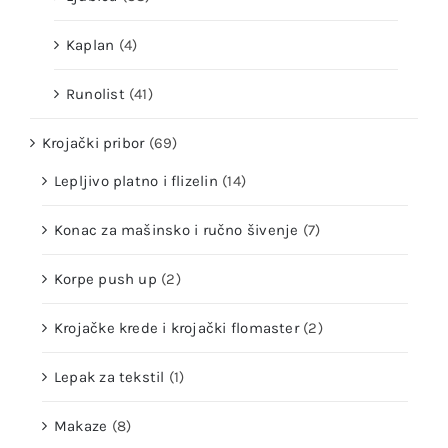
Kaplan
(4)
Runolist
(41)
Krojački pribor
(69)
Lepljivo platno i flizelin
(14)
Konac za mašinsko i ručno šivenje
(7)
Korpe push up
(2)
Krojačke krede i krojački flomaster
(2)
Lepak za tekstil
(1)
Makaze
(8)