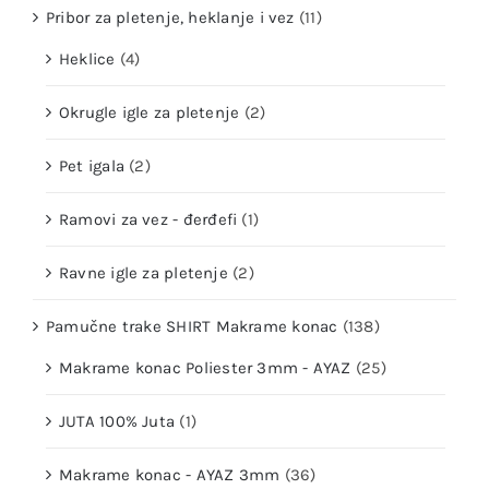
Pribor za pletenje, heklanje i vez
(11)
Heklice
(4)
Okrugle igle za pletenje
(2)
Pet igala
(2)
Ramovi za vez - đerđefi
(1)
Ravne igle za pletenje
(2)
Pamučne trake SHIRT Makrame konac
(138)
Makrame konac Poliester 3mm - AYAZ
(25)
JUTA 100% Juta
(1)
Makrame konac - AYAZ 3mm
(36)