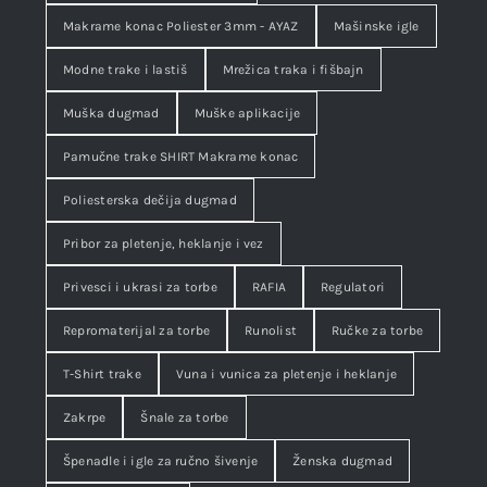
Makrame konac Poliester 3mm - AYAZ
Mašinske igle
Modne trake i lastiš
Mrežica traka i fišbajn
Muška dugmad
Muške aplikacije
Pamučne trake SHIRT Makrame konac
Poliesterska dečija dugmad
Pribor za pletenje, heklanje i vez
Privesci i ukrasi za torbe
RAFIA
Regulatori
Repromaterijal za torbe
Runolist
Ručke za torbe
T-Shirt trake
Vuna i vunica za pletenje i heklanje
Zakrpe
Šnale za torbe
Špenadle i igle za ručno šivenje
Ženska dugmad