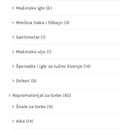
Mašinske igle
(6)
Mrežica traka i fišbajn
(4)
Santimetar
(1)
Mašinsko ulje
(1)
Špenadle i igle za ručno šivenje
(14)
Drikeri
(9)
Repromaterijal za torbe
(85)
Šnale za torbe
(9)
Alke
(14)