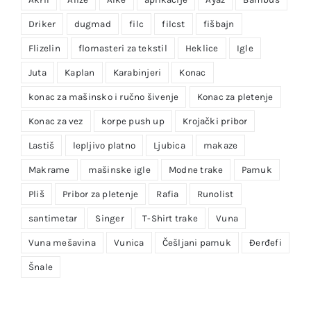
Driker
dugmad
filc
filcst
fišbajn
Flizelin
flomasteri za tekstil
Heklice
Igle
Juta
Kaplan
Karabinjeri
Konac
konac za mašinsko i ručno šivenje
Konac za pletenje
Konac za vez
korpe push up
Krojački pribor
Lastiš
lepljivo platno
Ljubica
makaze
Makrame
mašinske igle
Modne trake
Pamuk
Pliš
Pribor za pletenje
Rafia
Runolist
santimetar
Singer
T-Shirt trake
Vuna
Vuna mešavina
Vunica
Češljani pamuk
Đerđefi
Šnale