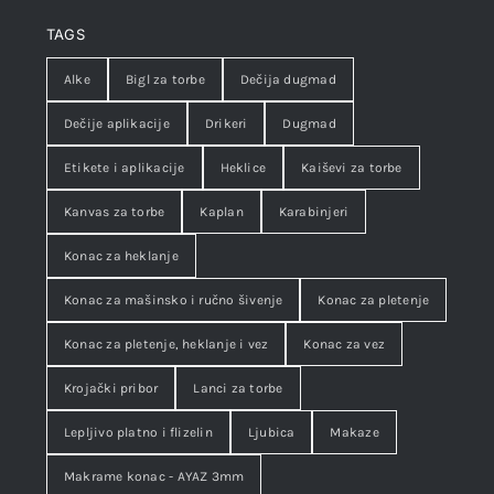
TAGS
Alke
Bigl za torbe
Dečija dugmad
Dečije aplikacije
Drikeri
Dugmad
Etikete i aplikacije
Heklice
Kaiševi za torbe
Kanvas za torbe
Kaplan
Karabinjeri
Konac za heklanje
Konac za mašinsko i ručno šivenje
Konac za pletenje
Konac za pletenje, heklanje i vez
Konac za vez
Krojački pribor
Lanci za torbe
Lepljivo platno i flizelin
Ljubica
Makaze
Makrame konac - AYAZ 3mm